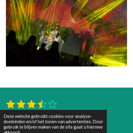
1
2
3
4
5
S
R
t
s
s
s
s
s
a
e
66 stemmen
Deze website gebruikt cookies voor analyse-
m
t
t
t
t
t
t
doeleinden en/of het tonen van advertenties. Door
m
i
gebruik te blijven maken van de site gaat u hiermee
e
e
e
e
e
e
W
F
n
akkoord.
n